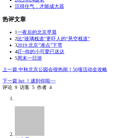
沉得住气，才能成大器
热评文章
1
一夜后的北京早晨
2
比“玻璃栈道”更吓人的“悬空栈道”
3
2019 北京”准点”下雪
4
叮~你的小可爱已送达
5
周末一日游
上一篇
中秋北京公园会很热闹！50项活动全攻略
下一篇
hei ！逮到你啦~~
评论
9
访客
5
作者
4