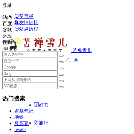
登录
留言板
站内
友情链接
百度
站点历程
谷歌
必应
搜狗
360
苦禅雪儿
首页
随笔
热门搜索
好书
盗墓笔记
地铁
旅行
豆腐宴
results