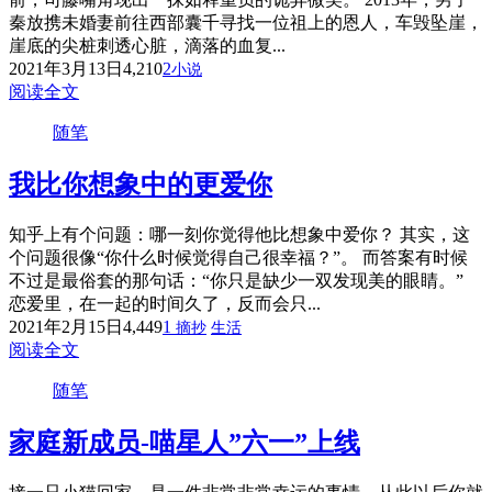
秦放携未婚妻前往西部囊千寻找一位祖上的恩人，车毁坠崖，
崖底的尖桩刺透心脏，滴落的血复...
2021年3月13日
4,210
2
小说
阅读全文
随笔
我比你想象中的更爱你
知乎上有个问题：哪一刻你觉得他比想象中爱你？ 其实，这
个问题很像“你什么时候觉得自己很幸福？”。 而答案有时候
不过是最俗套的那句话：“你只是缺少一双发现美的眼睛。”
恋爱里，在一起的时间久了，反而会只...
2021年2月15日
4,449
1
摘抄
生活
阅读全文
随笔
家庭新成员-喵星人”六一”上线