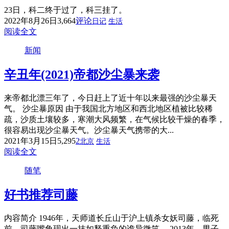
23日，科二终于过了，科三挂了。
2022年8月26日
3,664
评论
日记
生活
阅读全文
新闻
辛丑年(2021)帝都沙尘暴来袭
来帝都北漂三年了，今日赶上了近十年以来最强的沙尘暴天
气。 沙尘暴原因 由于我国北方地区和西北地区植被比较稀
疏，沙质土壤较多，寒潮大风频繁，在气候比较干燥的春季，
很容易出现沙尘暴天气。沙尘暴天气携带的大...
2021年3月15日
5,295
2
北京
生活
阅读全文
随笔
好书推荐
司藤
内容简介 1946年，天师道长丘山于沪上镇杀女妖司藤，临死
前，司藤嘴角现出一抹如释重负的诡异微笑。 2013年，男子