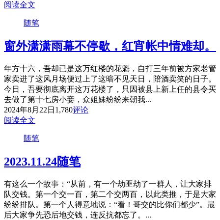
阅读全文
随笔
窗外潇潇雨幕不停歇，红宵帐中情难却。
年方十六，吾却已是这万红楼的花魁，自打三年前被方家老管
家卖进了这风月场便过上了这暗不见天日，陪酒卖笑的日子。
今日，吾要彻底离开这万花楼了，只因被县上新上任的县令买
去做了第十七房小妾，众姐妹纷纷来朝我...
2024年8月22日
1,780
评论
阅读全文
随笔
2023.11.24随笔
有这么一个故事：“从前，有一个劫匪劫了一群人，让大家排
队交钱。第一个交一百，第二个交两百，以此类推，于是大家
纷纷排队。第一个人得意地说：“看！哥交的比你们都少”。最
后大家争先恐后地交钱，连反抗都忘了。...