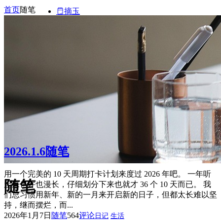
首页
随笔
摘玉
文案
2026.1.6随笔
用一个完美的 10 天周期打卡计划来度过 2026 年吧。 一年听
随笔
起来也许也漫长，仔细划分下来也就才 36 个 10 天而已。 我
们总习惯用新年、新的一月来开启新的日子，但都太长难以坚
持，继而摆烂，而...
2026年1月7日
随笔
564
评论
日记
生活