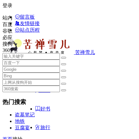
登录
留言板
站内
友情链接
百度
站点历程
谷歌
必应
搜狗
360
苦禅雪儿
首页
随笔
热门搜索
好书
盗墓笔记
地铁
旅行
豆腐宴