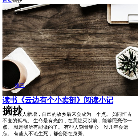
首页
摘抄
摘玉
文案
摘玉
读书
《云边有个小卖部》阅读小记
摘抄
在大多数人新增，自己的故乡后来会成为一个点。 如同恒古
不变的孤岛。 生命是有光的，在我熄灭以前，能够照亮你一
点。 就是我所有能做的了。 有些人刻骨铭心，没几年会遗
忘。 有些人不论生死，都会陪在身旁。