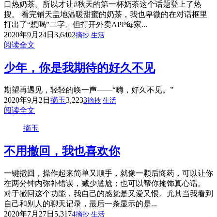
口热奶茶。所以才让#秋天的第一杯奶茶这个话题登上了热
搜。 看完铺天盖地温暖甜蜜的奶茶，我也卑微的在对话框里
打出了“想喝”二字。但打开外卖APP每家...
2020年9月24日
3,640
2
摘抄
生活
阅读全文
少年，你是我期待的好久不见
期望再遇见，轻轻的唤一声——“嗨，好久不见。”
2020年9月2日
摘玉
3,223
3
摘抄
生活
阅读全文
摘玉
不用撤回，我也喜欢你
一键撤回，操作起来简单又顺手，就像一颗后悔药，可以让你
在两分钟内弥补错误，减少尴尬；也可以帮你掩饰真心话。
对于撤回这个功能，我自己的感觉是又爱又恨。尤其当我看到
自己和别人的聊天记录，最后一条显示的是...
2020年7月27日
5,317
4
摘抄
生活