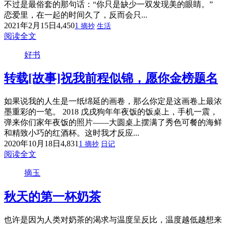
不过是最俗套的那句话：“你只是缺少一双发现美的眼睛。”
恋爱里，在一起的时间久了，反而会只...
2021年2月15日
4,450
1
摘抄
生活
阅读全文
好书
转载
[故事]祝我前程似锦，愿你金榜题名
如果说我的人生是一纸绵延的画卷，那么你定是这画卷上最浓
墨重彩的一笔。 2018 戊戌狗年年夜饭的饭桌上，手机一震，
弹来你们家年夜饭的照片——大圆桌上摆满了秀色可餐的海鲜
和精致小巧的红酒杯。这时我才反应...
2020年10月18日
4,831
1
摘抄
日记
阅读全文
摘玉
秋天的第一杯奶茶
也许是因为人类对奶茶的渴求与温度呈反比，温度越低越想来