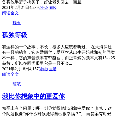
备将他半篮子桃买了，好让老头回去，而且...
2021年2月21日
4,239
2
小说
摘抄
阅读全文
摘玉
孤独等级
有这样的一个故事，不长，很多人应该都听过。 在大海深处
有一只的鲸鱼，它叫爱丽丝，爱丽丝从出生开始就和别的同类
不一样，它的声音频率有52赫兹，而正常鲸的频率只有15～25
赫兹，所以在同类眼里它是一只不会...
2021年2月18日
4,157
3
摘抄
生活
阅读全文
随笔
我比你想象中的更爱你
知乎上有个问题：哪一刻你觉得他比想象中爱你？ 其实，这
个问题很像“你什么时候觉得自己很幸福？”。 而答案有时候