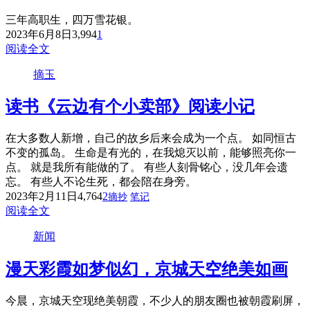
三年高职生，四万雪花银。
2023年6月8日
3,994
1
阅读全文
摘玉
读书
《云边有个小卖部》阅读小记
在大多数人新增，自己的故乡后来会成为一个点。 如同恒古
不变的孤岛。 生命是有光的，在我熄灭以前，能够照亮你一
点。 就是我所有能做的了。 有些人刻骨铭心，没几年会遗
忘。 有些人不论生死，都会陪在身旁。
2023年2月11日
4,764
2
摘抄
笔记
阅读全文
新闻
漫天彩霞如梦似幻，京城天空绝美如画
今晨，京城天空现绝美朝霞，不少人的朋友圈也被朝霞刷屏，