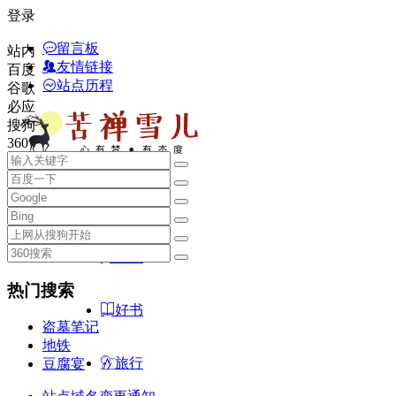
登录
留言板
站内
友情链接
百度
站点历程
谷歌
必应
搜狗
360
苦禅雪儿
首页
随笔
热门搜索
好书
盗墓笔记
地铁
旅行
豆腐宴