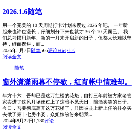
2026.1.6随笔
用一个完美的 10 天周期打卡计划来度过 2026 年吧。 一年听
起来也许也漫长，仔细划分下来也就才 36 个 10 天而已。 我
们总习惯用新年、新的一月来开启新的日子，但都太长难以坚
持，继而摆烂，而...
2026年1月7日
随笔
566
评论
日记
生活
阅读全文
随笔
窗外潇潇雨幕不停歇，红宵帐中情难却。
年方十六，吾却已是这万红楼的花魁，自打三年前被方家老管
家卖进了这风月场便过上了这暗不见天日，陪酒卖笑的日子。
今日，吾要彻底离开这万花楼了，只因被县上新上任的县令买
去做了第十七房小妾，众姐妹纷纷来朝我...
2024年8月22日
1,780
评论
阅读全文