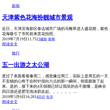
新闻
天津紫色花海扮靓城市景观
近日，天津滨海新区泰达城市广场的马鞭草进入盛花期，紫色
花海吸引了市民前来赏花拍照。
2019年7月19日
11,752
3
摄影
新闻
阅读全文
旅行
五一出游之太公湖
度过了表面看着像周二，感觉像过周三，实际上是周五的一天
不安稳的心终于在时针指向六点的那一瞬间，彻底膨胀了起
来。是的，接下来的4天假期已经让我笑的合不拢嘴，是峡谷
四日游还是肥宅泡沫剧走起。。。。。。 ...
2019年5月6日
16,281
4
日记
生活
阅读全文