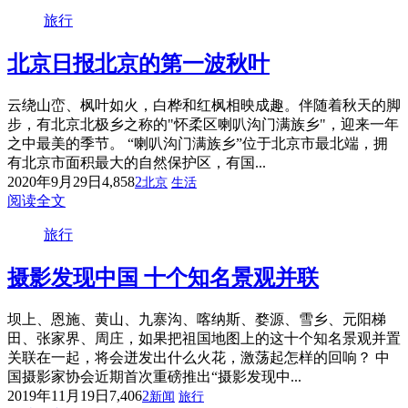
旅行
北京日报
北京的第一波秋叶
云绕山峦、枫叶如火，白桦和红枫相映成趣。伴随着秋天的脚
步，有北京北极乡之称的"怀柔区喇叭沟门满族乡"，迎来一年
之中最美的季节。 “喇叭沟门满族乡”位于北京市最北端，拥
有北京市面积最大的自然保护区，有国...
2020年9月29日
4,858
2
北京
生活
阅读全文
旅行
摄影发现中国 十个知名景观并联
坝上、恩施、黄山、九寨沟、喀纳斯、婺源、雪乡、元阳梯
田、张家界、周庄，如果把祖国地图上的这十个知名景观并置
关联在一起，将会迸发出什么火花，激荡起怎样的回响？ 中
国摄影家协会近期首次重磅推出“摄影发现中...
2019年11月19日
7,406
2
新闻
旅行