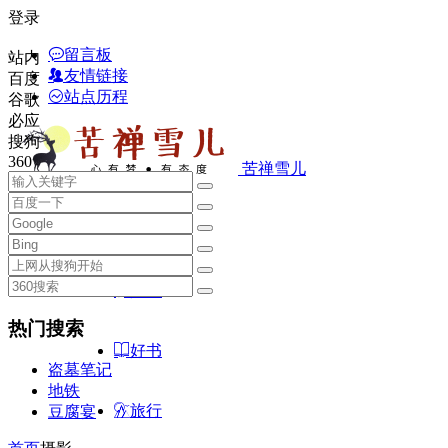
登录
留言板
站内
友情链接
百度
站点历程
谷歌
必应
搜狗
360
苦禅雪儿
首页
随笔
热门搜索
好书
盗墓笔记
地铁
旅行
豆腐宴