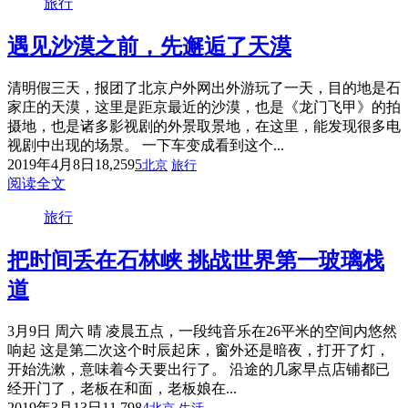
旅行
遇见沙漠之前，先邂逅了天漠
清明假三天，报团了北京户外网出外游玩了一天，目的地是石
家庄的天漠，这里是距京最近的沙漠，也是《龙门飞甲》的拍
摄地，也是诸多影视剧的外景取景地，在这里，能发现很多电
视剧中出现的场景。 一下车变成看到这个...
2019年4月8日
18,259
5
北京
旅行
阅读全文
旅行
把时间丢在石林峡 挑战世界第一玻璃栈
道
3月9日 周六 晴 凌晨五点，一段纯音乐在26平米的空间内悠然
响起 这是第二次这个时辰起床，窗外还是暗夜，打开了灯，
开始洗漱，意味着今天要出行了。 沿途的几家早点店铺都已
经开门了，老板在和面，老板娘在...
2019年3月13日
11,798
4