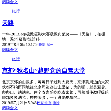
阅读全文
旅行
天路
十年·2013Jeep极致摄影大赛极致典范奖——《天路》，拍摄
地：温州 摄影/陈益科
2019年8月6日
10,175
4
摄影
温州
阅读全文
旅行
京郊“秋名山”越野党的自驾天堂
北京京郊的山很多，每每日子过到大夏天，京津冀周边的大家
伙都不约而同地往北京周边这些山里钻，为的呢，就是避暑。
爬爬山、纳纳凉、住个农家乐吃吃农家菜，再然后使劲呼吸给
肺部换换滤芯，抻抻懒腰，一个逃离酷暑的...
2019年7月21日
5,948
评论
北京
摘抄
阅读全文