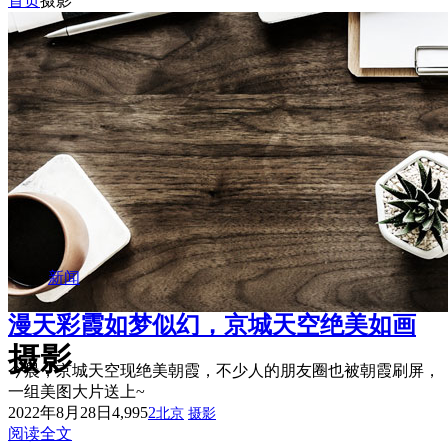
首页
摄影
摘玉
文案
新闻
漫天彩霞如梦似幻，京城天空绝美如画
摄影
今晨，京城天空现绝美朝霞，不少人的朋友圈也被朝霞刷屏，
一组美图大片送上~
2022年8月28日
4,995
2
北京
摄影
阅读全文