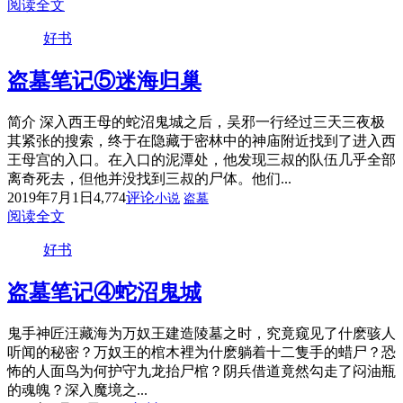
阅读全文
好书
盗墓笔记⑤迷海归巢
简介 深入西王母的蛇沼鬼城之后，吴邪一行经过三天三夜极
其紧张的搜索，终于在隐藏于密林中的神庙附近找到了进入西
王母宫的入口。在入口的泥潭处，他发现三叔的队伍几乎全部
离奇死去，但他并没找到三叔的尸体。他们...
2019年7月1日
4,774
评论
小说
盗墓
阅读全文
好书
盗墓笔记④蛇沼鬼城
鬼手神匠汪藏海为万奴王建造陵墓之时，究竟窥见了什麽骇人
听闻的秘密？万奴王的棺木裡为什麽躺着十二隻手的蜡尸？恐
怖的人面鸟为何护守九龙抬尸棺？阴兵借道竟然勾走了闷油瓶
的魂魄？深入魔境之...