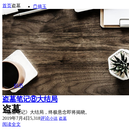
首页
盗墓
摘玉
文案
好书
盗墓笔记⑧大结局
盗墓
《盗墓笔记》大结局，终极悬念即将揭晓。
2019年7月4日
5,318
评论
小说
盗墓
阅读全文