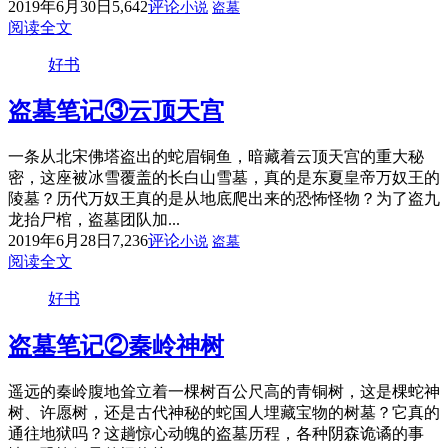
2019年6月30日
5,642
评论
小说
盗墓
阅读全文
好书
盗墓笔记③云顶天宫
一条从北宋佛塔盗出的蛇眉铜鱼，暗藏着云顶天宫的重大秘
密，这座被冰雪覆盖的长白山雪墓，真的是东夏皇帝万奴王的
陵墓？历代万奴王真的是从地底爬出来的恐怖怪物？为了盗九
龙抬尸棺，盗墓团队加...
2019年6月28日
7,236
评论
小说
盗墓
阅读全文
好书
盗墓笔记②秦岭神树
遥远的秦岭腹地耸立着一棵树百公尺高的青铜树，这是棵蛇神
树、许愿树，还是古代神秘的蛇国人埋藏宝物的树墓？它真的
通往地狱吗？这趟惊心动魄的盗墓历程，各种阴森诡谲的事