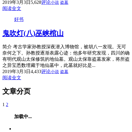
2019年3月3日
5,628
评论
小说
盗墓
阅读全文
好书
鬼吹灯(八)巫峡棺山
简介 考古学家孙教授深夜潜入博物馆，被胡八一发现。无可
奈何之下。孙教授逐渐表露心迹：他多年研究发现，四川的确
有明代观山太保修筑的地仙墓。观山太保靠盗墓发家，将所盗
之异宝悉数埋藏于地仙墓中，此墓就好比是...
2019年3月3日
4,433
评论
小说
盗墓
阅读全文
文章分页
1
2
加载中...