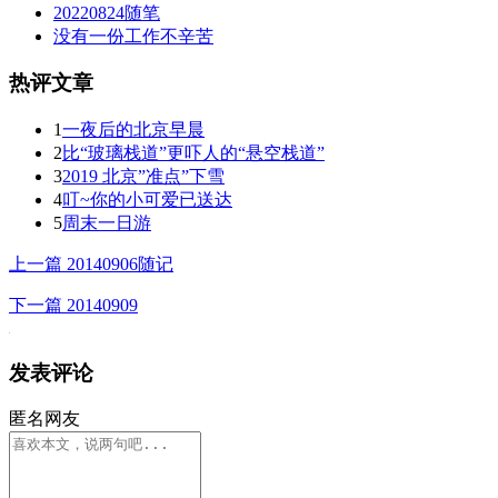
20220824随笔
没有一份工作不辛苦
热评文章
1
一夜后的北京早晨
2
比“玻璃栈道”更吓人的“悬空栈道”
3
2019 北京”准点”下雪
4
叮~你的小可爱已送达
5
周末一日游
上一篇
20140906随记
下一篇
20140909
发表评论
匿名网友