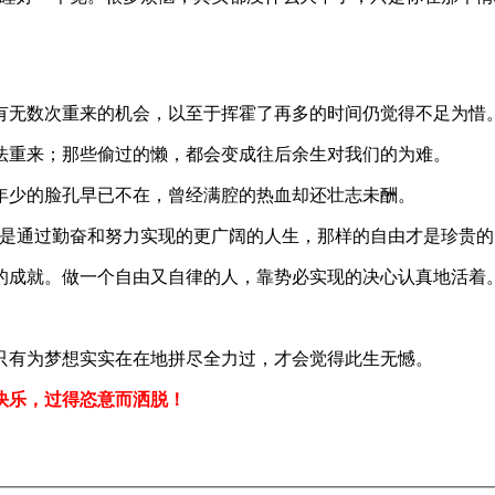
有无数次重来的机会，以至于挥霍了再多的时间仍觉得不足为惜
法重来；那些偷过的懒，都会变成往后余生对我们的为难。
年少的脸孔早已不在，曾经满腔的热血却还壮志未酬。
由是通过勤奋和努力实现的更广阔的人生，那样的自由才是珍贵的
的成就。做一个自由又自律的人，靠势必实现的决心认真地活着。
只有为梦想实实在在地拼尽全力过，才会觉得此生无憾。
且快乐，过得恣意而洒脱！