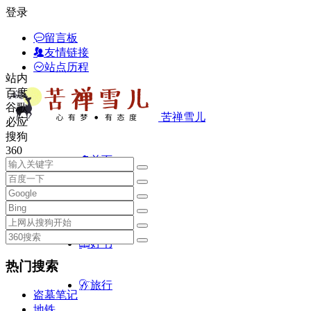
登录
留言板
友情链接
站点历程
站内
百度
谷歌
苦禅雪儿
必应
搜狗
360
首页
随笔
好书
热门搜索
旅行
盗墓笔记
地铁