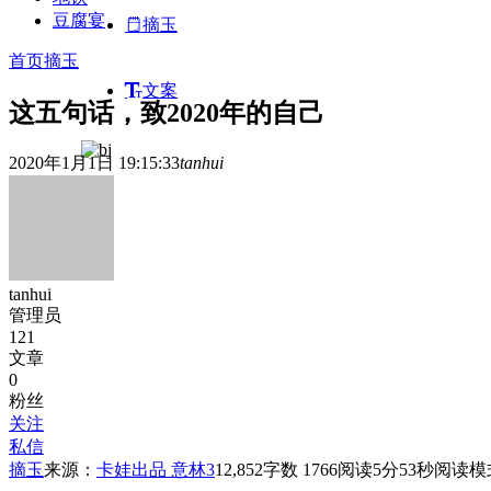
豆腐宴
摘玉
首页
摘玉
文案
这五句话，致2020年的自己
2020年1月1日 19:15:33
tanhui
tanhui
管理员
121
文章
0
粉丝
关注
私信
摘玉
来源：
卡娃出品 意林
3
12,852
字数 1766
阅读5分53秒
阅读模