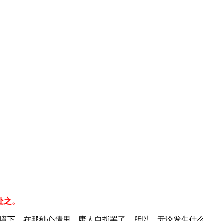
处之。
情境下，在那种心情里，庸人自扰罢了。所以，无论发生什么，