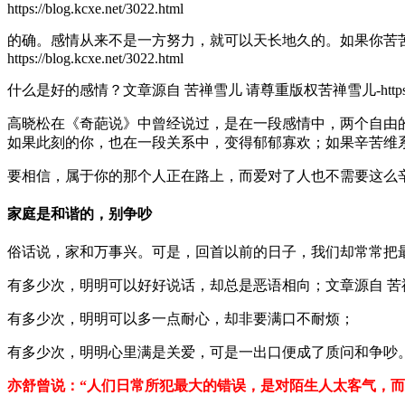
https://blog.kcxe.net/3022.html
的确。感情从来不是一方努力，就可以天长地久的。如果你苦
https://blog.kcxe.net/3022.html
什么是好的感情？
文章源自 苦禅雪儿 请尊重版权苦禅雪儿-https://blog.
高晓松在《奇葩说》中曾经说过，是在一段感情中，两个自由
如果此刻的你，也在一段关系中，变得郁郁寡欢；如果辛苦维
要相信，属于你的那个人正在路上，而爱对了人也不需要这么
家庭是和谐的，别争吵
俗话说，家和万事兴。可是，回首以前的日子，我们却常常把
有多少次，明明可以好好说话，却总是恶语相向；
文章源自 苦禅雪儿
有多少次，明明可以多一点耐心，却非要满口不耐烦；
有多少次，明明心里满是关爱，可是一出口便成了质问和争吵
亦舒曾说：“人们日常所犯最大的错误，是对陌生人太客气，而