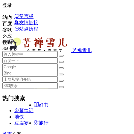
登录
留言板
站内
友情链接
百度
站点历程
谷歌
必应
搜狗
360
苦禅雪儿
首页
随笔
热门搜索
好书
盗墓笔记
地铁
旅行
豆腐宴