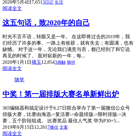
2020年5月4日
7,651
3
日记
生活
阅读全文
这五句话，致2020年的自己
时光不言不语，转眼又是一年。 在这即将过去的2019年，我
们经历了许多的事。一路上有收获，就有失去；有圆满，也有
缺憾。 对于这一年，无论我们满意与否，都已经到了和它说
再见的时候了。 面对崭新的一年，每...
2020年1月1日
摘玉
12,854
3
感触
摘抄
阅读全文
随笔
中奖！第一届排版大赛名单新鲜出炉
365编辑器和搞定设计于6.27日联合举办了第一届微信公众号
排版大赛，比赛由海选->复活赛->命题排版->限时排版->决
赛，五个阶段组成。 比赛奖品 最佳人气奖 华为P30+5...
2019年8月15日
12,261
7
微信
文案
阅读全文