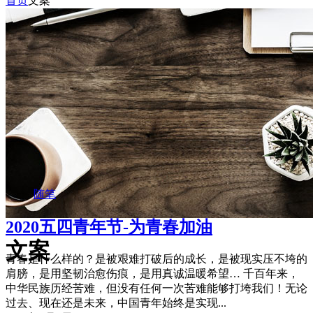
首页
文案
摘玉
文案
随笔
2020五四青年节-为青春加油
文案
青春是什么样的？是被艰难打破后的成长，是被现实压不垮的
肩膀，是用坚韧治愈伤痕，是用真诚温暖希望… 千百年来，
中华民族历经苦难，但没有任何一次苦难能够打垮我们！无论
过去、现在还是未来，中国青年始终是实现...