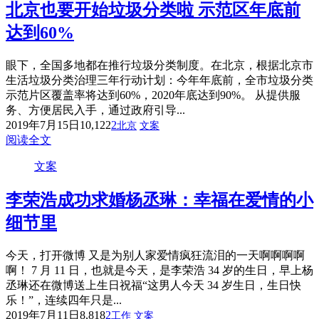
北京也要开始垃圾分类啦 示范区年底前
达到60%
眼下，全国多地都在推行垃圾分类制度。在北京，根据北京市
生活垃圾分类治理三年行动计划：今年年底前，全市垃圾分类
示范片区覆盖率将达到60%，2020年底达到90%。 从提供服
务、方便居民入手，通过政府引导...
2019年7月15日
10,122
2
北京
文案
阅读全文
文案
李荣浩成功求婚杨丞琳：幸福在爱情的小
细节里
今天，打开微博 又是为别人家爱情疯狂流泪的一天啊啊啊啊
啊！ 7 月 11 日，也就是今天，是李荣浩 34 岁的生日，早上杨
丞琳还在微博送上生日祝福“这男人今天 34 岁生日，生日快
乐！”，连续四年只是...
2019年7月11日
8,818
2
工作
文案